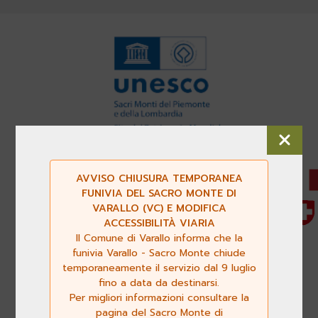
AVVISO CHIUSURA TEMPORANEA
FUNIVIA DEL SACRO MONTE DI
VARALLO (VC) E MODIFICA
ACCESSIBILITÀ VIARIA
Il Comune di Varallo informa che la
funivia Varallo - Sacro Monte chiude
temporaneamente il servizio dal 9 luglio
fino a data da destinarsi.
Per migliori informazioni consultare la
pagina del Sacro Monte di