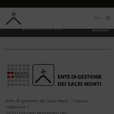
NotConfigured,
Skip to Main Content
Scarica l’App e esplora i Sacri
IT
Monti con audio guida e foto
Me
pagina di
panoramiche 360°
download
Ente di gestione dei Sacri Monti - Cascina
Valperone 1,
15020 Ponzano Monferrato (Al)