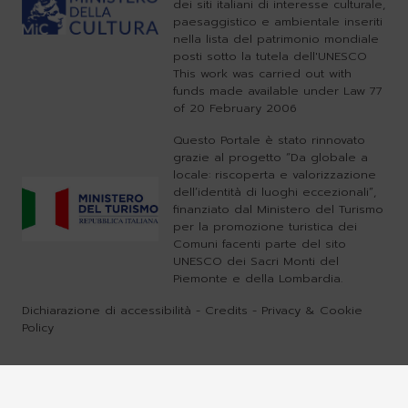
dei siti italiani di interesse culturale,
paesaggistico e ambientale inseriti
nella lista del patrimonio mondiale
posti sotto la tutela dell'UNESCO
This work was carried out with
funds made available under Law 77
of 20 February 2006
Questo Portale è stato rinnovato
grazie al progetto “Da globale a
locale: riscoperta e valorizzazione
dell’identità di luoghi eccezionali”,
finanziato dal Ministero del Turismo
per la promozione turistica dei
Comuni facenti parte del sito
UNESCO dei Sacri Monti del
Piemonte e della Lombardia.
Dichiarazione di accessibilità
-
Credits
-
Privacy & Cookie
Policy