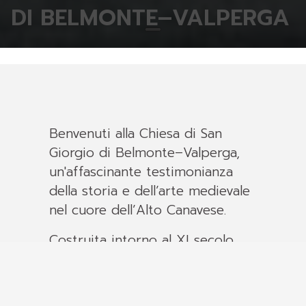
DI BELMONTE–VALPERGA
Benvenuti alla Chiesa di San
Giorgio di Belmonte–Valperga,
un'affascinante testimonianza
della storia e dell’arte medievale
nel cuore dell’Alto Canavese.
Costruita intorno al XI secolo
adiacente al castello dei Conti di
Valperga, la chiesa fungeva da
cappella privata per la nobiltà e