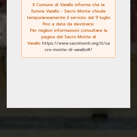
Il Comune di Varallo informa che la
funivia Varallo - Sacro Monte chiude
temporaneamente il servizio dal 9 luglio
fino a data da destinarsi.
Per migliori informazioni consultare la
pagina del Sacro Monte di
Varallo
https://www.sacrimonti.org/it/sa
cro-monte-di-varallo#/