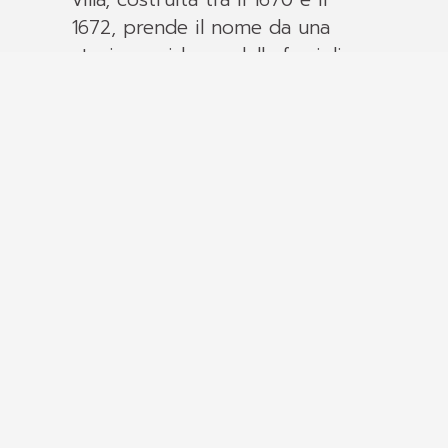
1672, prende il nome da una
storica residenza della famiglia
Mainoni ed è parte di un
complesso architettonico che
comprende anche un parco,
alcune dipendenze e una torre.
L’insieme è il risultato di
trasformazioni e ampliamenti
avvenuti nel tempo.
Il museo si distingue per la
capacità di raccontare il
paesaggio, l’ambiente e la
cultura del territorio, con un
focus particolare sull’area della
Tremezzina. Un sistema