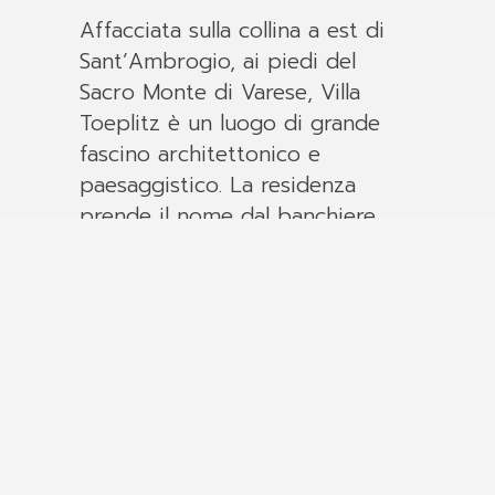
Affacciata sulla collina a est di
Sant’Ambrogio, ai piedi del
Sacro Monte di Varese, Villa
Toeplitz è un luogo di grande
fascino architettonico e
paesaggistico. La residenza
prende il nome dal banchiere
polacco Giuseppe Toeplitz, che
nel 1914 acquistò una semplice
casa di campagna e la trasformò
in una villa elegante,
ampliandone anche il parco fino
a quasi otto ettari.
A guidare molte delle scelte
progettuali fu la moglie Edvige,