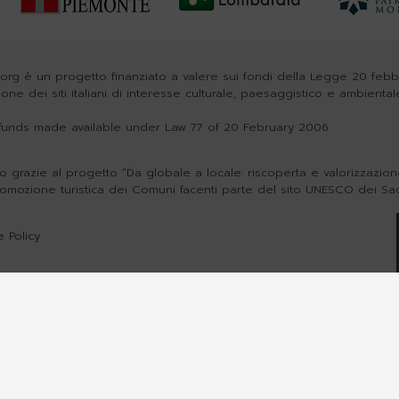
org è un progetto finanziato a valere sui fondi della Legge 20 feb
zione dei siti italiani di interesse culturale, paesaggistico e ambiental
h funds made available under Law 77 of 20 February 2006
o grazie al progetto “Da globale a locale: riscoperta e valorizzazione 
romozione turistica dei Comuni facenti parte del sito UNESCO dei Sa
 Policy