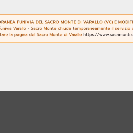
ANEA FUNIVIA DEL SACRO MONTE DI VARALLO (VC) E MODIFI
funivia Varallo - Sacro Monte chiude temporaneamente il servizio da
ltare la pagina del Sacro Monte di Varallo
https://www.sacrimonti.