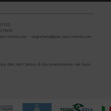
927120
.927800
acri-monti.com
-
segreteria@pec.sacri-monti.com
nca dati del Centro di documentazione dei Sacri