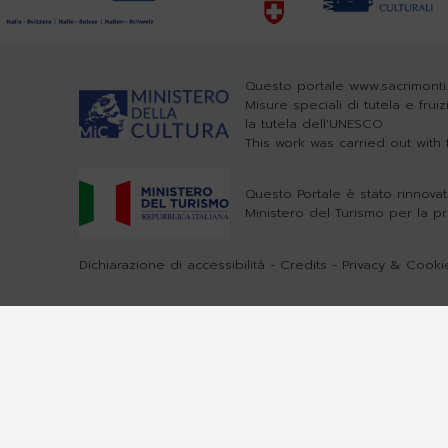
Questo portale www.sacrimonti.
Misure speciali di tutela e frui
la tutela dell'UNESCO
This work was carried out wit
Questo Portale è stato rinnovat
Ministero del Turismo per la p
Dichiarazione di accessibilità
-
Credits
-
Privacy & Cookie