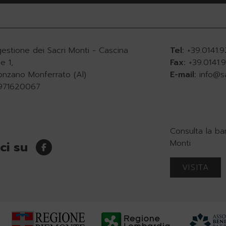
gestione dei Sacri Monti - Cascina
Tel:
+39.0141.
e 1,
Fax:
+39.0141
onzano Monferrato (Al)
E-mail:
info@s
0971620067
Consulta la ba
Monti
ci su
VISITA