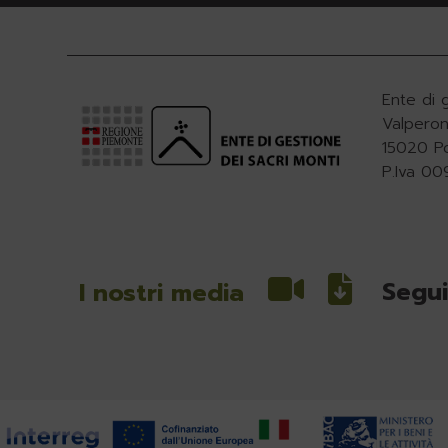
Ente di 
Valperon
15020 P
P.Iva 0
Segui
I nostri media