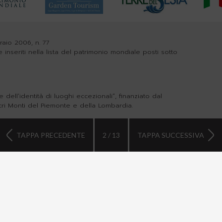
braio 2006, n. 77
e inseriti nella lista del patrimonio mondiale posti sotto
dell’identità di luoghi eccezionali”, finanziato dal
cri Monti del Piemonte e della Lombardia.
TAPPA PRECEDENTE
2 / 13
TAPPA SUCCESSIVA