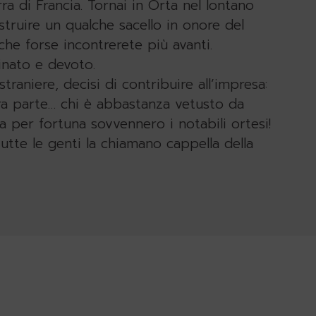
rra di Francia. Tornai in Orta nel lontano
truire un qualche sacello in onore del
he forse incontrerete più avanti.
nato e devoto.
traniere, decisi di contribuire all’impresa:
tra parte… chi è abbastanza vetusto da
a per fortuna sovvennero i notabili ortesi!
utte le genti la chiamano cappella della