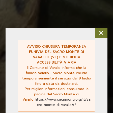
AVVISO CHIUSURA TEMPORANEA
FUNIVIA DEL SACRO MONTE DI
VARALLO (VC) E MODIFICA
ACCESSIBILITÀ VIARIA
Il Comune di Varallo informa che la
funivia Varallo - Sacro Monte chiude
temporaneamente il servizio dal 9 luglio
fino a data da destinarsi.
Per migliori informazioni consultare la
pagina del Sacro Monte di
Varallo
https://www.sacrimonti.org/it/sa
cro-monte-di-varallo#/