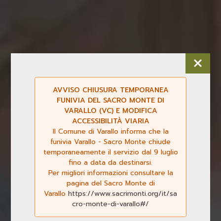
AVVISO CHIUSURA TEMPORANEA
FUNIVIA DEL SACRO MONTE DI
VARALLO (VC) E MODIFICA
ACCESSIBILITÀ VIARIA
Il Comune di Varallo informa che la
funivia Varallo - Sacro Monte chiude
temporaneamente il servizio dal 9 luglio
fino a data da destinarsi.
Per migliori informazioni consultare la
pagina del Sacro Monte di
Varallo
https://www.sacrimonti.org/it/sa
cro-monte-di-varallo#/