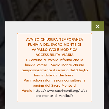
AVVISO CHIUSURA TEMPORANEA
FUNIVIA DEL SACRO MONTE DI
VARALLO (VC) E MODIFICA
ACCESSIBILITÀ VIARIA
Il Comune di Varallo informa che la
funivia Varallo - Sacro Monte chiude
temporaneamente il servizio dal 9 luglio
fino a data da destinarsi.
Per migliori informazioni consultare la
pagina del Sacro Monte di
Varallo
https://www.sacrimonti.org/it/sa
cro-monte-di-varallo#/