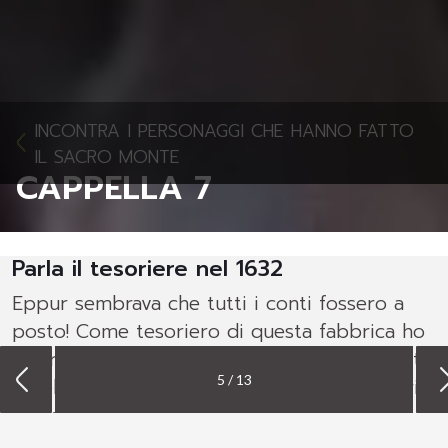
INCONTRA I PERSONAGGI CHE HANNO FATTO
IL SACRO MONTE
CAPPELLA 7
Parla il tesoriere nel 1632
Eppur sembrava che tutti i conti fossero a
posto! Come tesoriero di questa fabbrica ho
l’ingrato compito di tener conto delle entrate
5 / 13
e delle uscite del Santissimo Monte. Solo ieri
ho saldato gli eredi del povero Bustino, pace
all’anima sua. Ma non c’è soltanto da saldar