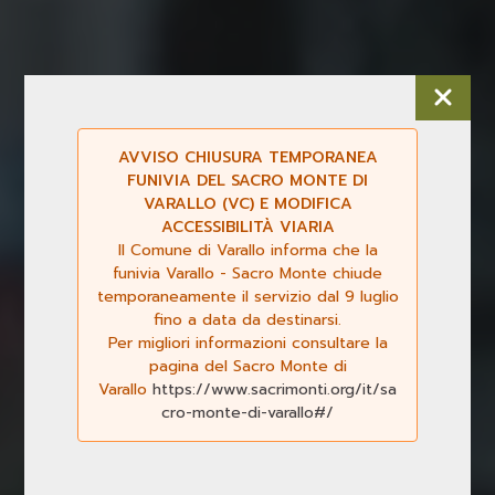
AVVISO CHIUSURA TEMPORANEA
FUNIVIA DEL SACRO MONTE DI
VARALLO (VC) E MODIFICA
ACCESSIBILITÀ VIARIA
Il Comune di Varallo informa che la
funivia Varallo - Sacro Monte chiude
temporaneamente il servizio dal 9 luglio
fino a data da destinarsi.
Per migliori informazioni consultare la
pagina del Sacro Monte di
Varallo
https://www.sacrimonti.org/it/sa
cro-monte-di-varallo#/