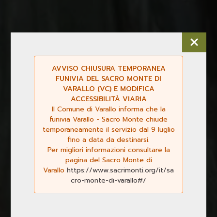
AVVISO CHIUSURA TEMPORANEA
FUNIVIA DEL SACRO MONTE DI
VARALLO (VC) E MODIFICA
ACCESSIBILITÀ VIARIA
Il Comune di Varallo informa che la
funivia Varallo - Sacro Monte chiude
temporaneamente il servizio dal 9 luglio
fino a data da destinarsi.
Per migliori informazioni consultare la
pagina del Sacro Monte di
Varallo
https://www.sacrimonti.org/it/sa
cro-monte-di-varallo#/