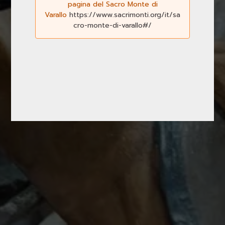
pagina del Sacro Monte di
Varallo
https://www.sacrimonti.org/it/sa
cro-monte-di-varallo#/