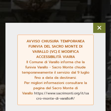
AVVISO CHIUSURA TEMPORANEA
FUNIVIA DEL SACRO MONTE DI
VARALLO (VC) E MODIFICA
ACCESSIBILITÀ VIARIA
Il Comune di Varallo informa che la
funivia Varallo - Sacro Monte chiude
temporaneamente il servizio dal 9 luglio
fino a data da destinarsi.
Per migliori informazioni consultare la
pagina del Sacro Monte di
Varallo
https://www.sacrimonti.org/it/sa
cro-monte-di-varallo#/