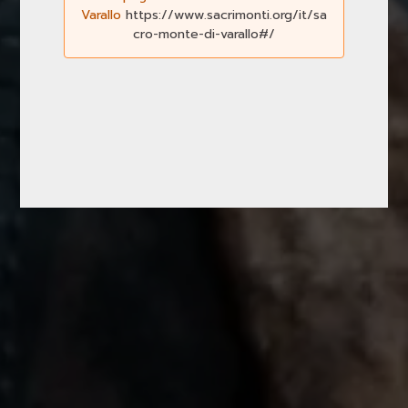
Varallo
https://www.sacrimonti.org/it/sa
cro-monte-di-varallo#/