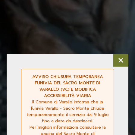
AVVISO CHIUSURA TEMPORANEA
FUNIVIA DEL SACRO MONTE DI
VARALLO (VC) E MODIFICA
ACCESSIBILITÀ VIARIA
Il Comune di Varallo informa che la
funivia Varallo - Sacro Monte chiude
temporaneamente il servizio dal 9 luglio
fino a data da destinarsi.
Per migliori informazioni consultare la
pagina del Sacro Monte di