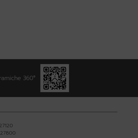
oramiche 360°
927120
.927800