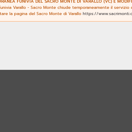
ANEA FUNIVIA DEL SACRO MONTE DI VARALLO (VC) E MODIFI
funivia Varallo - Sacro Monte chiude temporaneamente il servizio da
ltare la pagina del Sacro Monte di Varallo
https://www.sacrimonti.