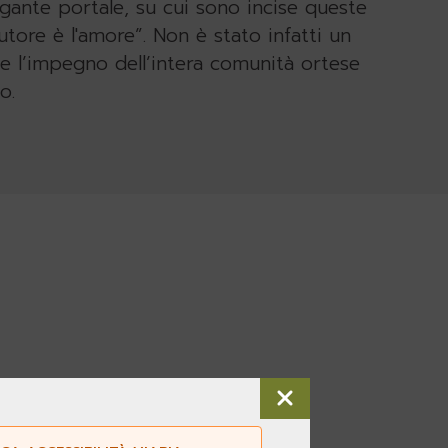
egante portale, su cui sono incise queste
autore è l'amore”. Non è stato infatti un
 e l’impegno dell’intera comunità ortese
o.