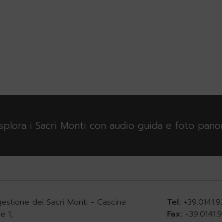
esplora i Sacri Monti con audio guida e foto pan
gestione dei Sacri Monti - Cascina
Tel:
+39.0141.
e 1,
Fax:
+39.0141