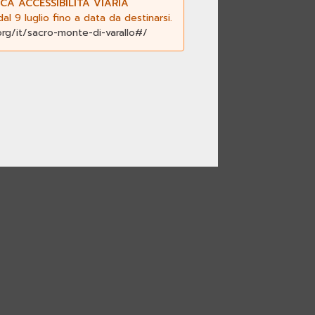
CA ACCESSIBILITÀ VIARIA
l 9 luglio fino a data da destinarsi.
org/it/sacro-monte-di-varallo#/