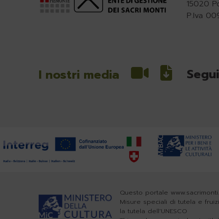
15020 P
P.Iva 0
Segui
I nostri media
Questo portale www.sacrimonti.
Misure speciali di tutela e frui
la tutela dell'UNESCO