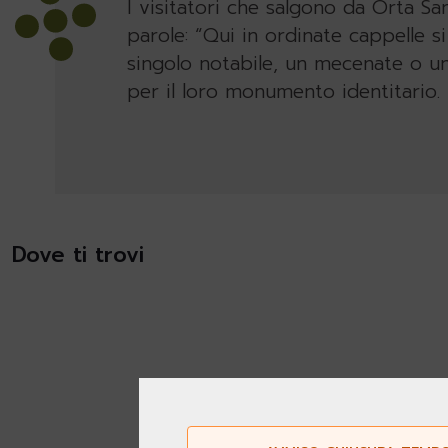
I visitatori che salgono da Orta Sa
parole: “Qui in ordinate cappelle si
singolo notabile, un mecenate o un
per il loro monumento identitario. 
Dove ti trovi