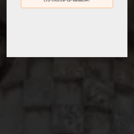
cro-monte-di-varallo#/