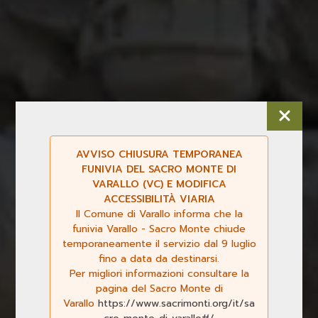
AVVISO CHIUSURA TEMPORANEA
FUNIVIA DEL SACRO MONTE DI
VARALLO (VC) E MODIFICA
ACCESSIBILITÀ VIARIA
Il Comune di Varallo informa che la
funivia Varallo - Sacro Monte chiude
temporaneamente il servizio dal 9 luglio
fino a data da destinarsi.
Per migliori informazioni consultare la
pagina del Sacro Monte di
Varallo
https://www.sacrimonti.org/it/sa