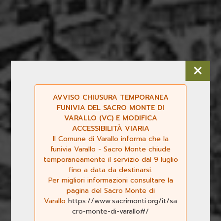
AVVISO CHIUSURA TEMPORANEA
FUNIVIA DEL SACRO MONTE DI
VARALLO (VC) E MODIFICA
ACCESSIBILITÀ VIARIA
Il Comune di Varallo informa che la
funivia Varallo - Sacro Monte chiude
temporaneamente il servizio dal 9 luglio
fino a data da destinarsi.
Per migliori informazioni consultare la
pagina del Sacro Monte di
Varallo
https://www.sacrimonti.org/it/sa
cro-monte-di-varallo#/