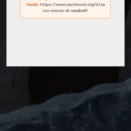
Varallo
https://www.sacrimonti.org/it/sa
cro-monte-di-varallo#/