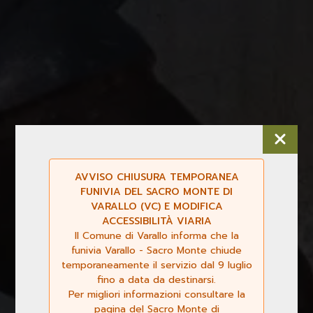
AVVISO CHIUSURA TEMPORANEA
FUNIVIA DEL SACRO MONTE DI
VARALLO (VC) E MODIFICA
ACCESSIBILITÀ VIARIA
Il Comune di Varallo informa che la
funivia Varallo - Sacro Monte chiude
temporaneamente il servizio dal 9 luglio
fino a data da destinarsi.
Per migliori informazioni consultare la
pagina del Sacro Monte di