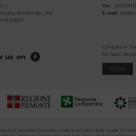
e 1,
Fax:
+39.0141
onzano Monferrato (Al)
E-mail:
info@s
0971620067
Consulta la b
los Sacri Monti
w us on
VISITA
org è un progetto finanziato a valere sui fondi della Legge 20 feb
zione dei siti italiani di interesse culturale, paesaggistico e ambiental