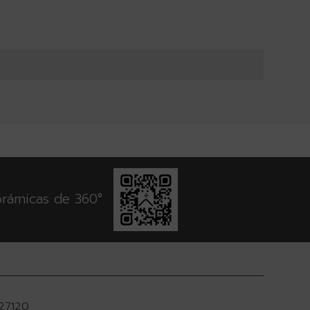
orámicas de 360°
927120