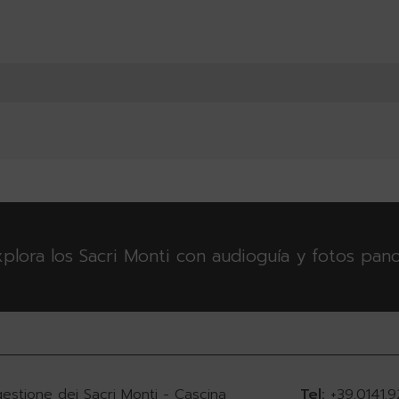
plora los Sacri Monti con audioguía y fotos pan
gestione dei Sacri Monti - Cascina
Tel:
+39.0141.