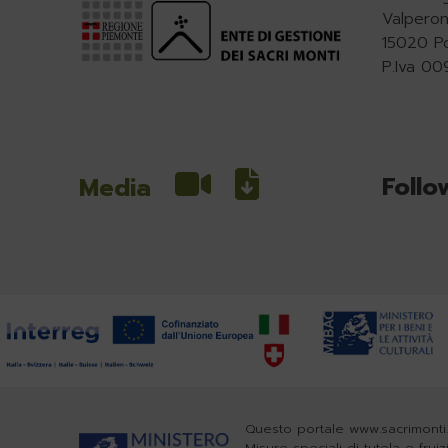
Valperon
15020 P
P.Iva 0
Follo
Media
Questo portale www.sacrimonti.
Misure speciali di tutela e frui