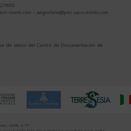
.927800
acri-monti.com
-
segreteria@pec.sacri-monti.com
ase de datos del Centro de Documentación de
braio 2006, n. 77
e inseriti nella lista del patrimonio mondiale posti sotto