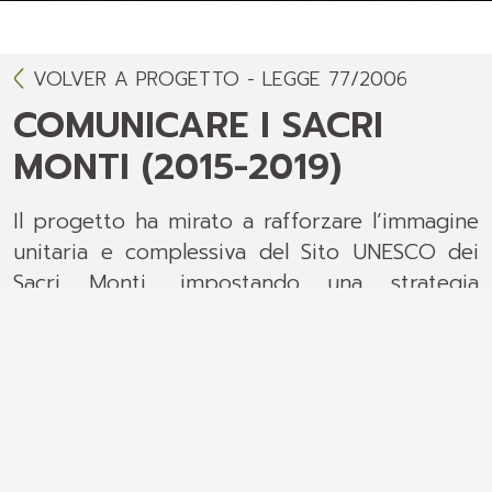
VOLVER A PROGETTO - LEGGE 77/2006
COMUNICARE I SACRI
MONTI (2015-2019)
Il progetto ha mirato a rafforzare l’immagine
unitaria e complessiva del Sito UNESCO dei
Sacri Monti, impostando una strategia
promozionale e di comunicazione congiunta
tesa a diffondere la conoscenza del sito
seriale nella sua interezza, dotando il sito
seriale di strumenti di comunicazione e di
accoglienza integrata, con l’obiettivo di
rafforzare il senso di appartenenza delle