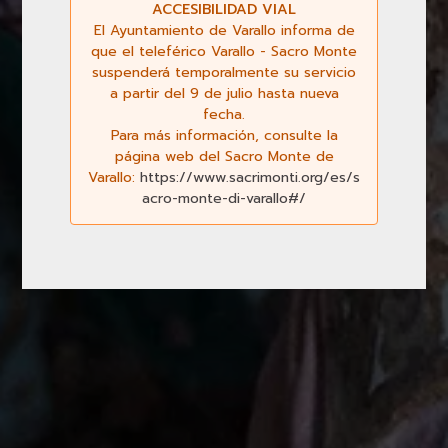
ACCESIBILIDAD VIAL
El Ayuntamiento de Varallo informa de
que el teleférico Varallo - Sacro Monte
suspenderá temporalmente su servicio
a partir del 9 de julio hasta nueva
fecha.
Para más información, consulte la
página web del Sacro Monte de
Varallo:
https://www.sacrimonti.org/es/s
acro-monte-di-varallo#/