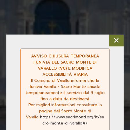
AVVISO CHIUSURA TEMPORANEA
FUNIVIA DEL SACRO MONTE DI
VARALLO (VC) E MODIFICA
ACCESSIBILITÀ VIARIA
Il Comune di Varallo informa che la
funivia Varallo - Sacro Monte chiude
temporaneamente il servizio dal 9 luglio
fino a data da destinarsi.
Per migliori informazioni consultare la
Previous
Next
pagina del Sacro Monte di
Varallo
https://www.sacrimonti.org/it/sa
cro-monte-di-varallo#/