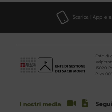
Scarica l’App e 
Ente di 
Valperon
15020 P
P.Iva 0
Segui
I nostri media