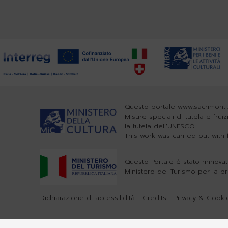
Questo portale www.sacrimonti.
Misure speciali di tutela e frui
la tutela dell'UNESCO
This work was carried out wit
Questo Portale è stato rinnovat
Ministero del Turismo per la p
Dichiarazione di accessibilità
-
Credits
-
Privacy & Cookie