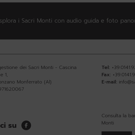
esplora i Sacri Monti con audio guida e foto pan
gestione dei Sacri Monti - Cascina
Tel:
+39.0141.
e 1,
Fax:
+39.0141
onzano Monferrato (Al)
E-mail:
info@s
0971620067
Consulta la ba
Monti
ci su