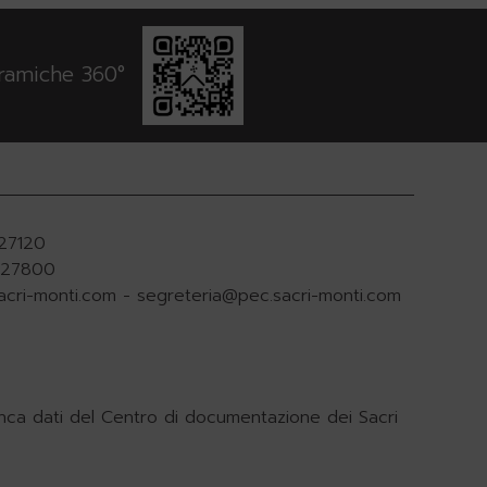
oramiche 360°
927120
.927800
acri-monti.com
-
segreteria@pec.sacri-monti.com
nca dati del Centro di documentazione dei Sacri