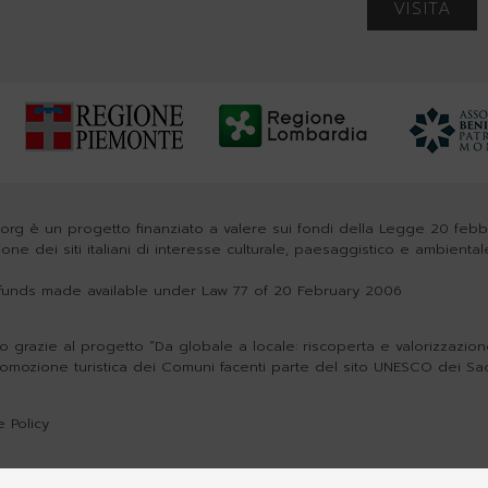
VISITA
org è un progetto finanziato a valere sui fondi della Legge 20 feb
zione dei siti italiani di interesse culturale, paesaggistico e ambiental
h funds made available under Law 77 of 20 February 2006
o grazie al progetto “Da globale a locale: riscoperta e valorizzazione 
romozione turistica dei Comuni facenti parte del sito UNESCO dei Sa
 Policy