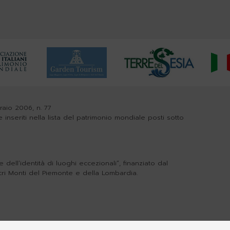
braio 2006, n. 77
e inseriti nella lista del patrimonio mondiale posti sotto
dell’identità di luoghi eccezionali”, finanziato dal
cri Monti del Piemonte e della Lombardia.