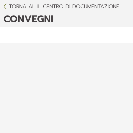
TORNA AL IL CENTRO DI DOCUMENTAZIONE
CONVEGNI
APPROFONDIMENTI
LA BISACCIA DEL PELLEGRINO: FRA
EVOCAZIONE E MEMORIA Il pellegrinaggio
sostitutivo ai luoghi santi nel mondo antico
e nelle grandi religioni viventi
L’Iconografia della SS. Trinità nel Sacro
Monte di Ghiffa
Di ritorno dal pellegrinaggio a
Gerusalemme