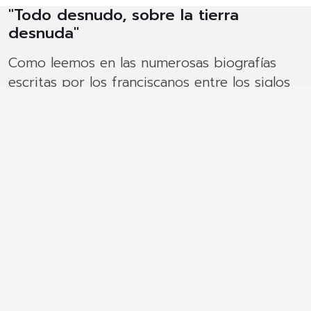
"Todo desnudo, sobre la tierra
desnuda"
Como leemos en las numerosas biografías
escritas por los franciscanos entre los siglos
XIII y XIV, Francisco, enfermo, pidió a sus
compañeros que le dejaran morir "todo
desnudo, sobre la tierra desnuda", dentro de
la iglesia de la Porciúncula. Como escribe
Bonaventura da Bagnoregio "ciertamente
quiso identificarse en todo con Cristo
crucificado que, pobre, sufriente y desnudo,
permaneció colgado en la cruz".
La vida de Francisco terminó como había
comenzado: semejante en todo a la de Jesús.
La Iglesia de la Contrarreforma presenta así la