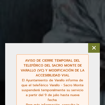
AVISO DE CIERRE TEMPORAL DEL
TELEFÉRICO DEL SACRO MONTE DE
VARALLO (VC) Y MODIFICACIÓN DE LA
ACCESIBILIDAD VIAL
El Ayuntamiento de Varallo informa de
que el teleférico Varallo - Sacro Monte
suspenderá temporalmente su servicio
a partir del 9 de julio hasta nueva
fecha.
Para más información, consulte la