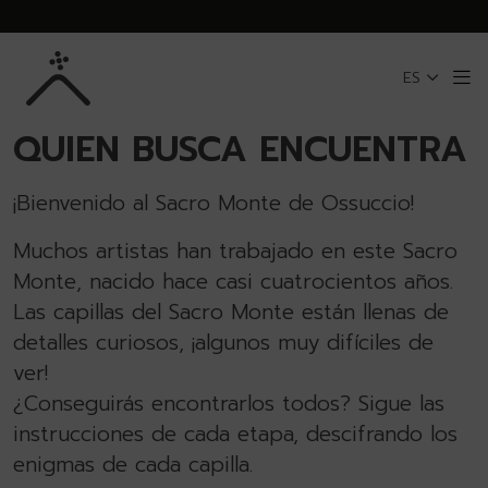
Saltar al contenido principal
ES
Me
VOLVER A SACRO MONTE DE OSSUCCIO
QUIEN BUSCA ENCUENTRA
¡Bienvenido al Sacro Monte de Ossuccio!
Muchos artistas han trabajado en este Sacro
Monte, nacido hace casi cuatrocientos años.
Las capillas del Sacro Monte están llenas de
detalles curiosos, ¡algunos muy difíciles de
ver!
¿Conseguirás encontrarlos todos? Sigue las
instrucciones de cada etapa, descifrando los
enigmas de cada capilla.