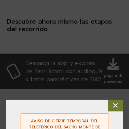
Descubre ahora mismo las etapas
del recorrido
Descarga la app y explora
los Sacri Monti con audioguía
pagina di
y fotos panorámicas de 360°
download
AVISO DE CIERRE TEMPORAL DEL
TELEFÉRICO DEL SACRO MONTE DE