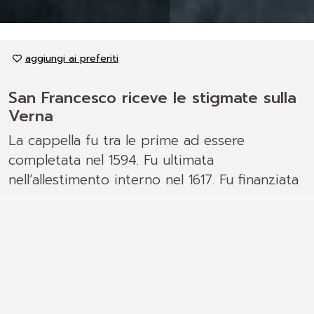
aggiungi ai preferiti
San Francesco riceve le stigmate sulla
Verna
La cappella fu tra le prime ad essere
completata nel 1594. Fu ultimata
nell’allestimento interno nel 1617. Fu finanziata
dall’ortese Giulio Maffioli, che trasferitosi a
Roma, divenne personaggio di spicco del
mondo finanziario della città.
Il
gruppo scultoreo
di Cristoforo
Prestinari
raffigura
san Francesco che riceve le
stimmate sul Monte Verna
il 17 settembre