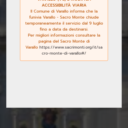
ACCESSIBILITÀ VIARIA
Il Comune di Varallo informa che la
funivia Varallo - Sacro Monte chiude
temporaneamente il servizio dal 9 luglio
fino a data da destinarsi.
Per migliori informazioni consultare la
Previous
Next
pagina del Sacro Monte di
Varallo
https://www.sacrimonti.org/it/sa
cro-monte-di-varallo#/