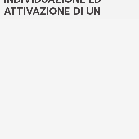
ATTIVAZIONE DI UN
MODELLO
ORGANIZZATIVO PER IL
COORDINAMENTO E LA
GESTIONE DEL SITO ED
AVVIO DELLA REDAZIONE
DEL PIANO DI GESTIONE
Il Sito seriale, che comprende nove entità
caratterizzate da ambiti geografici ed
ambientali assai diversi, nel complesso
presenta disomogeneità relative sia
all’accoglienza turistica che all’offerta di