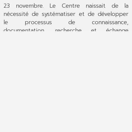
23 novembre. Le Centre naissait de la
nécessité de systématiser et de développer
le processus de connaissance,
documentation, recherche et échange
d'informations qui ressortait à la conclusion
de la première phase du recensement de ces
sites, commencé en 1995 et terminé en 2001
par la publication du volume Atlante dei Sacri
Monti, Calvari e Complessi devozionali
europei. L’Atlas repère et décrit 1812
ensembles dévotionnels présents dans vingt
nations. Il représente une étape décisive dans
l'évolution du parcours de mise en valeur
culturelle de ces ensembles monumentaux.
Le Comité pour le Patrimoine Mondial de
l'UNESCO, à l'occasion de la 27e session qui