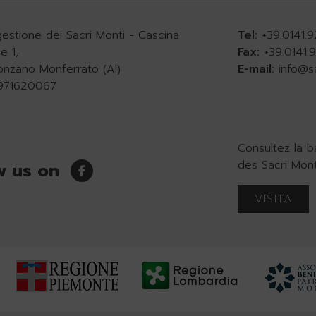
gestione dei Sacri Monti - Cascina
Tel:
+39.0141.
e 1,
Fax:
+39.0141
onzano Monferrato (Al)
E-mail:
info@s
0971620067
Consultez la 
des Sacri Mont
w us on
VISITA