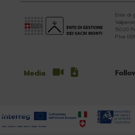
Ente di 
Valperon
15020 P
P.Iva 0
Follo
Media