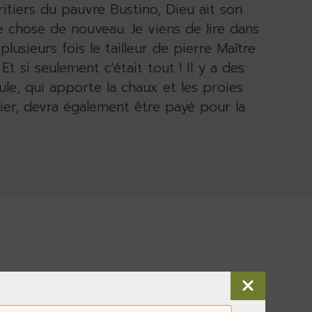
ritiers du pauvre Bustino, Dieu ait son
ue chose de nouveau. Je viens de lire dans
lusieurs fois le tailleur de pierre Maître
t si seulement c'était tout ! Il y a des
mule, qui apporte la chaux et les proies
ier, devra également être payé pour la