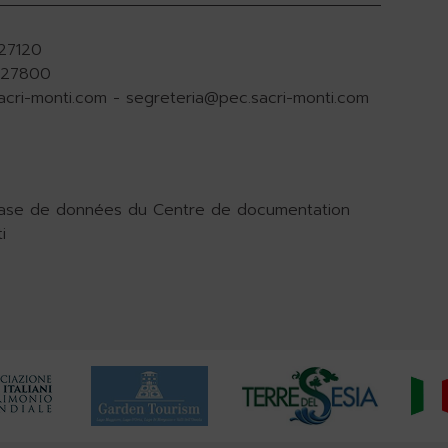
927120
.927800
acri-monti.com
-
segreteria@pec.sacri-monti.com
base de données du Centre de documentation
i