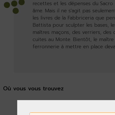
recettes et les dépenses du Sacro M
âme. Mais il ne s'agit pas seulemen
les livres de la Fabbriceria que pen
Battista pour sculpter les bases, le
maîtres maçons, des verriers, des ou
cuites au Monte. Bientôt, le maîtr
ferronnerie à mettre en place devan
Où vous vous trouvez