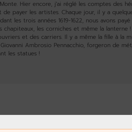
onte. Hier encore, j'ai réglé les comptes des hé
t de payer les artistes. Chaque jour, il y a quelq
dant les trois années 1619-1622, nous avons payé p
s chapiteaux, les corniches et même la lanterne ! E
vriers et des carriers. Il y a même la fille à la 
e Giovanni Ambrosio Pennacchio, forgeron de mét
t les statues !