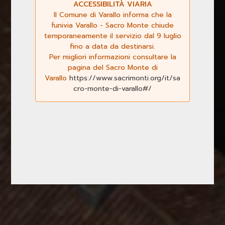
ACCESSIBILITÀ VIARIA
Il Comune di Varallo informa che la
funivia Varallo - Sacro Monte chiude
temporaneamente il servizio dal 9 luglio
fino a data da destinarsi.
Per migliori informazioni consultare la
pagina del Sacro Monte di
Varallo
https://www.sacrimonti.org/it/sa
cro-monte-di-varallo#/