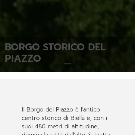
BORGO STORICO DEL
PIAZZO
Il Borgo del Piazzo è l’antico
centro storico di Biella e, con i
suoi 480 metri di altitudine,
domina la città dall’alto. Si tratta