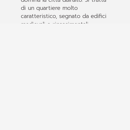
di un quartiere molto
caratteristico, segnato da edifici
medievali e rinascimentali
disposti lungo una rete di viuzze
che colpiscono per la loro
bellezza e per i panorami che si
aprono da lassù.
Come ogni centro storico, anche
il Piazzo si scopre al meglio a
piedi, passo dopo passo, per
cogliere appieno scorci,
architetture, monumenti e
dettagli. Il modo più comodo
per raggiungerlo è con la
funicolare che, partendo da