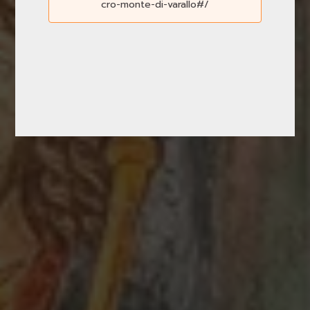
cro-monte-di-varallo#/