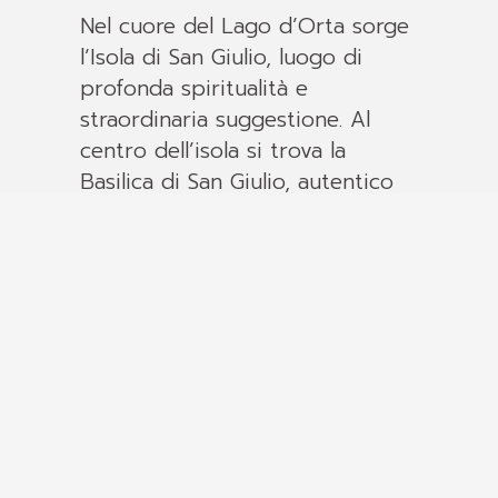
Nel cuore del Lago d’Orta sorge
l’Isola di San Giulio, luogo di
profonda spiritualità e
straordinaria suggestione. Al
centro dell’isola si trova la
Basilica di San Giulio, autentico
scrigno di arte, storia e fede.
Secondo la tradizione, la chiesa
fu fondata nel IV secolo da San
Giulio, missionario greco che
evangelizzò il Novarese insieme
al fratello Giuliano, edificando
cento chiese. La leggenda narra
che raggiunse l’isola su un
mantello spinto dal vento, per
liberarla da draghi e serpenti,