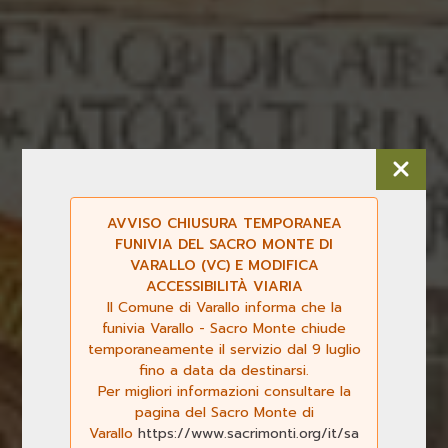
AVVISO CHIUSURA TEMPORANEA
FUNIVIA DEL SACRO MONTE DI
VARALLO (VC) E MODIFICA
ACCESSIBILITÀ VIARIA
Il Comune di Varallo informa che la
funivia Varallo - Sacro Monte chiude
temporaneamente il servizio dal 9 luglio
fino a data da destinarsi.
Per migliori informazioni consultare la
pagina del Sacro Monte di
Varallo
https://www.sacrimonti.org/it/sa