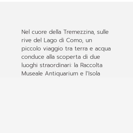
Nel cuore della Tremezzina, sulle
rive del Lago di Como, un
piccolo viaggio tra terra e acqua
conduce alla scoperta di due
luoghi straordinari: la Raccolta
Museale Antiquarium e l’Isola
Comacina.
L’Antiquarium si trova a
Ossuccio, all’interno dell’antico
Hospitalis de Stabio, edificio
medievale che un tempo
accoglieva i pellegrini lungo la