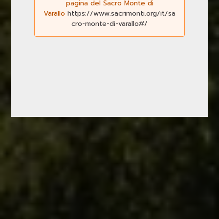
pagina del Sacro Monte di
Varallo
https://www.sacrimonti.org/it/sa
cro-monte-di-varallo#/