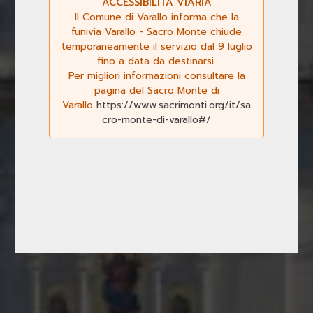
ACCESSIBILITÀ VIARIA
Il Comune di Varallo informa che la
funivia Varallo - Sacro Monte chiude
temporaneamente il servizio dal 9 luglio
fino a data da destinarsi.
Per migliori informazioni consultare la
Previous
Next
pagina del Sacro Monte di
Varallo
https://www.sacrimonti.org/it/sa
cro-monte-di-varallo#/