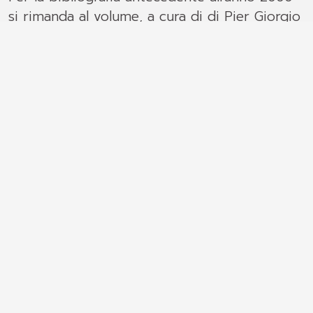
si rimanda al volume, a cura di di Pier Giorgio
Longo e Danilo Zardin,
I Sacri Monti.
Bibliografia italiana
.
La pagina è in costante aggiornamento.
2022
a cura di Caldera, Massimiliano
La cappella dell’Umiltà di Francesco al Sacro
Monte di Orta San Giulio. Studi e restauro
, a
cura di Massimiliano Caldera – Cecilia
Castiglioni, Scalpendi, Milano 2022.
Dalla Gasperina, Isabella
il Morazzone e dintorni
, a cura di Franco Orsi,