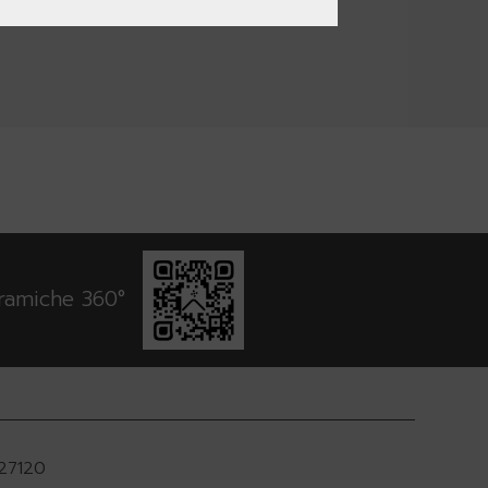
oramiche 360°
927120