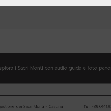
esplora i Sacri Monti con audio guida e foto pan
gestione dei Sacri Monti - Cascina
Tel:
+39.0141.