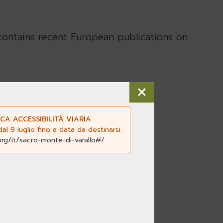
contains recent European publications on
CA ACCESSIBILITÀ VIARIA
nal Complexes
l 9 luglio fino a data da destinarsi.
org/it/sacro-monte-di-varallo#/