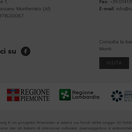
e 1,
Fax:
+39.0141
onzano Monferrato (Al)
E-mail:
info@s
0971620067
Consulta la ba
Monti
ci su
VISITA
org è un progetto finanziato a valere sui fondi della Legge 20 feb
zione dei siti italiani di interesse culturale, paesaggistico e ambiental