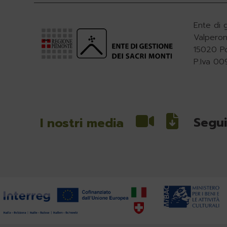
Ente di 
Valperon
15020 P
P.Iva 0
Segui
I nostri media