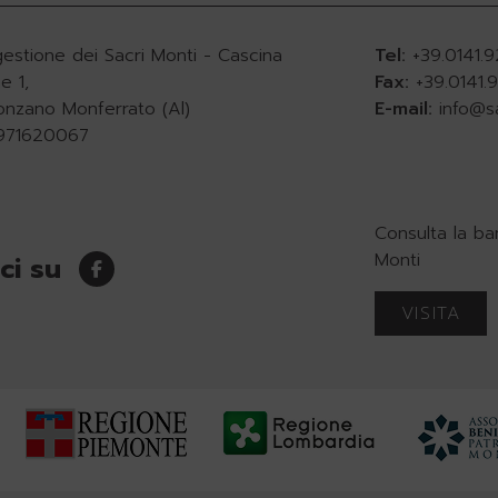
gestione dei Sacri Monti - Cascina
Tel:
+39.0141.
e 1,
Fax:
+39.0141
onzano Monferrato (Al)
E-mail:
info@s
0971620067
Consulta la ba
Monti
ci su
VISITA