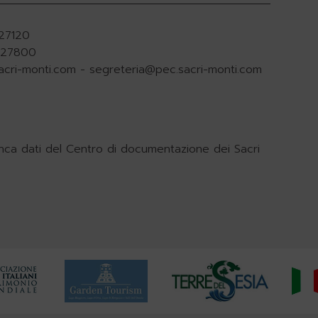
927120
.927800
acri-monti.com
-
segreteria@pec.sacri-monti.com
nca dati del Centro di documentazione dei Sacri