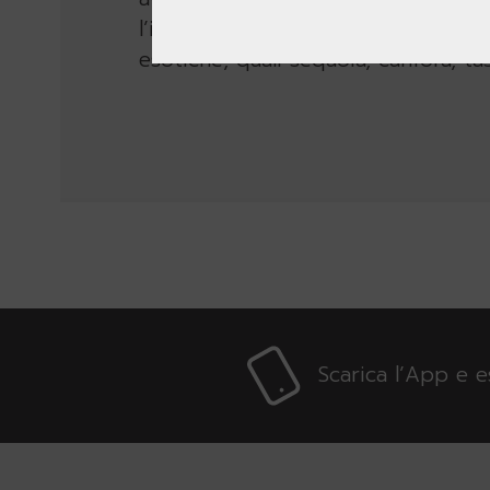
l’impostazione rigidamente simme
esotiche, quali sequoia, canfora, t
Scarica l’App e 