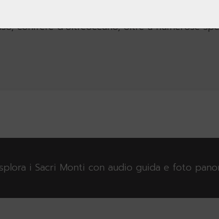
trica dei giardini rinascimentali. Sono oggi 
asso, conifere d’oltreoceano, oltre a numerose sp
esplora i Sacri Monti con audio guida e foto pan