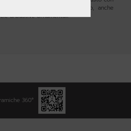
presenti molte essenze di pregio, anche
ecie arbustive ornamentali.
oramiche 360°