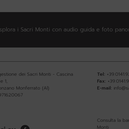
esplora i Sacri Monti con audio guida e foto pan
gestione dei Sacri Monti - Cascina
Tel:
+39.0141.
e 1,
Fax:
+39.0141
onzano Monferrato (Al)
E-mail:
info@s
0971620067
Consulta la ba
Monti