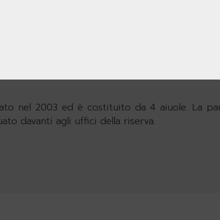
te a spettacolari squarci di visuale
sul lag
ifoglio e carpini secolari
.
 raccolte di erbe medicinali che venivano utili
trate singolarmente
(la preparazione dei “semp
zzato nel 2003
ed è costituito da 4 aiuole. La pa
to davanti agli uffici della riserva.