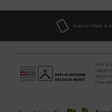
Scarica l’App e 
Ente di 
Valperon
15020 P
P.Iva 0