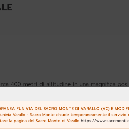
ALE
rca 400 metri di altitudine in una magnifica posi
ano scandite da
terrazzamenti coltivati a viti e
ra coperta dalla
Selva di San Nicolao
. Il territo
a con i
boschi di latifoglie
e l’area monumentale 
ANEA FUNIVIA DEL SACRO MONTE DI VARALLO (VC) E MODIFI
funivia Varallo - Sacro Monte chiude temporaneamente il servizio da
nto alle architetture. Arbusti e
siepi di boss
ltare la pagina del Sacro Monte di Varallo
https://www.sacrimonti.
dare il pellegrino lungo il percorso
religioso.