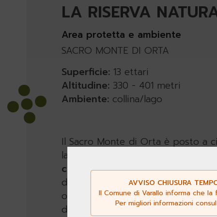
LA RISERVA NATUR
Area protetta e ambiente
SACRO MONTE DI ORTA
Superficie:
13 ettari
Altitudine:
330 - 401 metri
Ambiente:
collina/lago
Il Sacro Monte di Orta è posto a ci
lago. Un tempo le sue pendici er
cedui di castagno
. La sommità e
due zone: le pendici della collin
AVVISO CHIUSURA TEMPOR
Il Comune di Varallo informa che la 
organizzata per fare da compleme
Per migliori informazioni consu
disposte artificiosamente
per gui