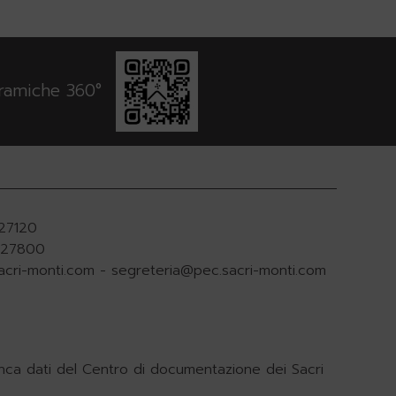
oramiche 360°
927120
.927800
acri-monti.com
-
segreteria@pec.sacri-monti.com
nca dati del Centro di documentazione dei Sacri