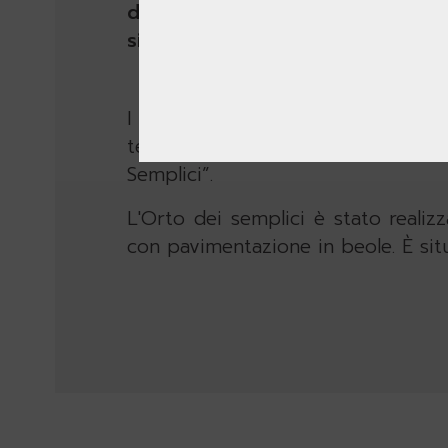
d’ombra e raccoglimento alterna
silvestre, il tasso, il faggio, l’agr
ORTO DEI SEMPLICI
I primi orti botanici
erano delle
terapeutiche e venivano somminis
Semplici”.
L'Orto dei semplici è stato reali
con pavimentazione in beole. È situa