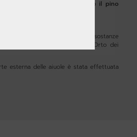
o. Fra le specie arboree vi sono
il pino
zzate
come fonte principale di sostanze
lici”) da cui deriva il termine “Orto dei
rte esterna delle aiuole è stata effettuata