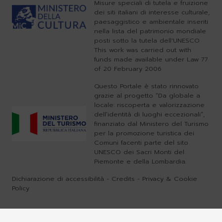
Misure speciali di tutela e fruizione
dei siti italiani di interesse culturale,
paesaggistico e ambientale inseriti
nella lista del patrimonio mondiale
posti sotto la tutela dell'UNESCO
This work was carried out with
funds made available under Law 77
of 20 February 2006
Questo Portale è stato rinnovato
grazie al progetto “Da globale a
locale: riscoperta e valorizzazione
dell’identità di luoghi eccezionali”,
finanziato dal Ministero del Turismo
per la promozione turistica dei
Comuni facenti parte del sito
UNESCO dei Sacri Monti del
Piemonte e della Lombardia.
Dichiarazione di accessibilità
-
Credits
-
Privacy & Cookie
Policy