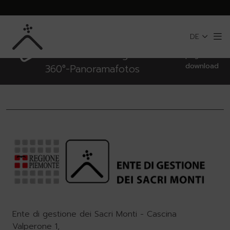
NotConfigured,
Zum Hauptinhalt springen
Laden Sie die App herunter
DE
und entdecken Sie die Sacri
Me
Monti mit Audioguide und
pagina di
download
360°-Panoramafotos
Ente di gestione dei Sacri Monti - Cascina
Valperone 1,