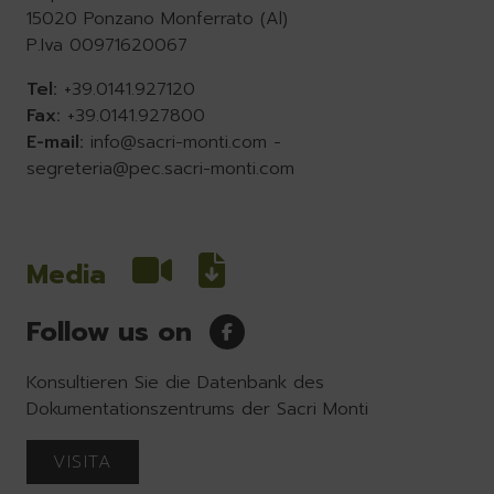
15020 Ponzano Monferrato (Al)
P.Iva 00971620067
Tel:
+39.0141.927120
Fax:
+39.0141.927800
E-mail:
info@sacri-monti.com
-
segreteria@pec.sacri-monti.com
Media
Follow us on
Konsultieren Sie die Datenbank des
Dokumentationszentrums der Sacri Monti
VISITA