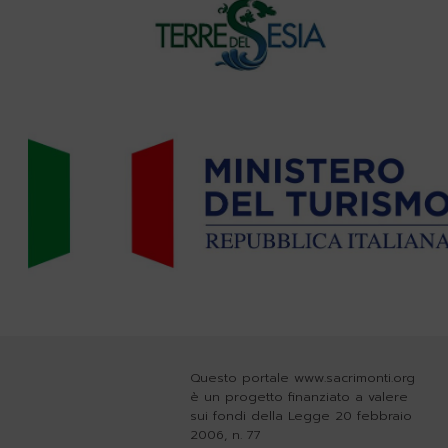
Questo portale www.sacrimonti.org
è un progetto finanziato a valere
sui fondi della Legge 20 febbraio
2006, n. 77