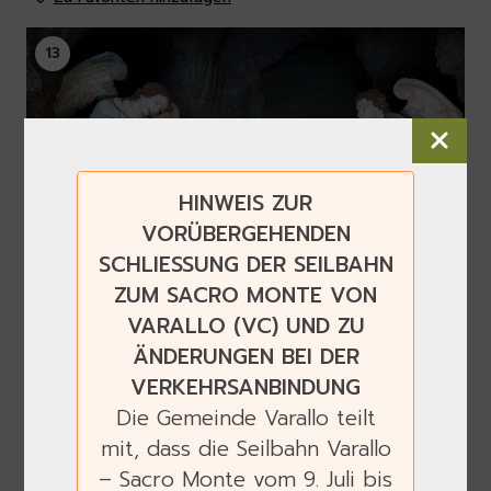
13
HINWEIS ZUR
VORÜBERGEHENDEN
SCHLIESSUNG DER SEILBAHN
ZUM SACRO MONTE VON
VARALLO (VC) UND ZU
ÄNDERUNGEN BEI DER
Das Heilige Grab
VERKEHRSANBINDUNG
Die erste Statue des Sacro Monte
Die Gemeinde Varallo teilt
mit, dass die Seilbahn Varallo
Zu Favoriten hinzufügen
– Sacro Monte vom 9. Juli bis