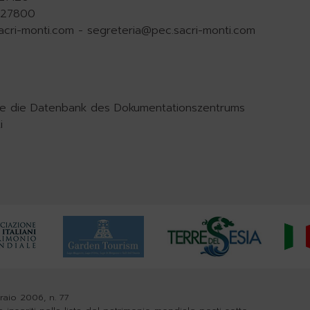
.927800
acri-monti.com
-
segreteria@pec.sacri-monti.com
Sie die Datenbank des Dokumentationszentrums
i
braio 2006, n. 77