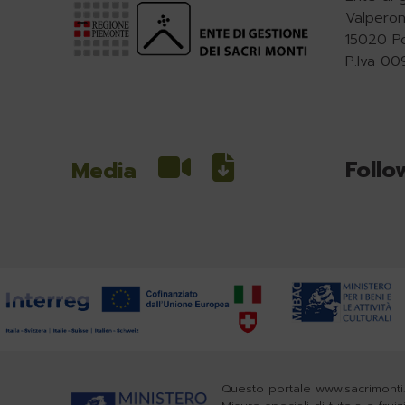
Valperon
15020 P
P.Iva 0
Follo
Media
Questo portale www.sacrimonti.