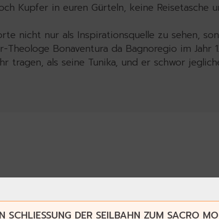
noch Kupfer in euren Gürteln, keine Reisetasche 
rte nicht nur als Inspirationsquelle zu sehen, so
ner-Theologe Bonaventura da Bagnoregio im Jahr
r tragen, als seine Tunika, und er schwor jeglic
N SCHLIESSUNG DER SEILBAHN ZUM SACRO MO