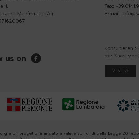
e 1,
Fax:
+39.0141
onzano Monferrato (Al)
E-mail:
info@s
0971620067
Konsultieren 
der Sacri Mont
w us on
VISITA
org è un progetto finanziato a valere sui fondi della Legge 20 feb