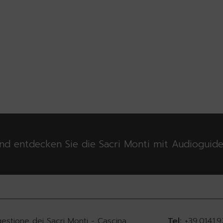
nd entdecken Sie die Sacri Monti mit Audioguid
gestione dei Sacri Monti - Cascina
Tel:
+39.0141.