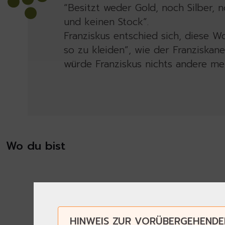
“Besitzt weder Gold, noch Silber, 
und keinen Stock”.
Franziskus entschied sich, diese Wo
so zu kleiden”, wie der Franziska
würde Franziskus nichts andere meh
Wo du bist
HINWEIS ZUR VORÜBERGEHENDE