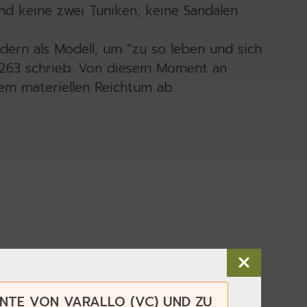
und keine zwei Tuniken, keine Sandalen
ndern als Modell, um “zu so leben und sich
 1263 schrieb. Von diesem Moment an
hem materiellen Reichtum ab.
NTE VON VARALLO (VC) UND ZU