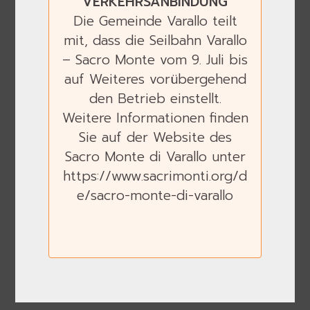
VERKEHRSANBINDUNG
Die Gemeinde Varallo teilt
mit, dass die Seilbahn Varallo
– Sacro Monte vom 9. Juli bis
auf Weiteres vorübergehend
den Betrieb einstellt.
Weitere Informationen finden
Ente di gestione dei Sacri Monti - Cascina
Sie auf der Website des
Valperone 1,
Sacro Monte di Varallo unter
15020 Ponzano Monferrato (Al)
https://www.sacrimonti.org/d
P.Iva 00971620067
e/sacro-monte-di-varallo
Tel:
+39.0141.927120
Fax:
+39.0141.927800
E-mail:
info@sacri-monti.com
-
segreteria@pec.sacri-monti.com