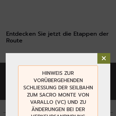
Entdecken Sie jetzt die Etappen der
Route
Laden Sie die App herunter
HINWEIS ZUR
und entdecken Sie die Sacri
VORÜBERGEHENDEN
Monti mit Audioguide und
pagina di
SCHLIESSUNG DER SEILBAHN
download
360°-Panoramafotos
ZUM SACRO MONTE VON
VARALLO (VC) UND ZU
ÄNDERUNGEN BEI DER