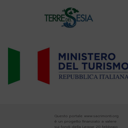
Questo portale www.sacrimonti.org
è un progetto finanziato a valere
sui fondi della Legge 20 febbraio