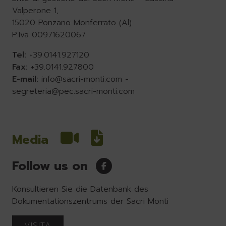
Valperone 1,
15020 Ponzano Monferrato (Al)
P.Iva 00971620067
Tel:
+39.0141.927120
Fax:
+39.0141.927800
E-mail:
info@sacri-monti.com
-
segreteria@pec.sacri-monti.com
Media
Follow us on
Konsultieren Sie die Datenbank des
Dokumentationszentrums der Sacri Monti
VISITA