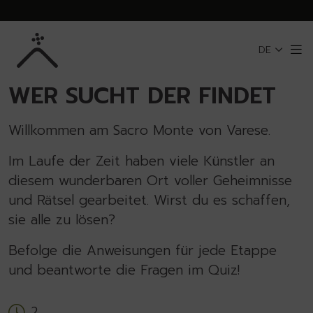
Zum Hauptinhalt springen
DE
Me
ZURÜCK ZU SACRO MONTE VON VARESE
WER SUCHT DER FINDET
Willkommen am Sacro Monte von Varese.
Im Laufe der Zeit haben viele Künstler an
diesem wunderbaren Ort voller Geheimnisse
und Rätsel gearbeitet. Wirst du es schaffen,
sie alle zu lösen?
Befolge die Anweisungen für jede Etappe
und beantworte die Fragen im Quiz!
2