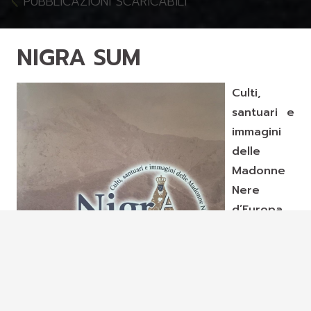
PUBBLICAZIONI SCARICABILI
NIGRA SUM
Culti,
santuari e
immagini
delle
Madonne
Nere
d’Europa
Atti del
Convegno