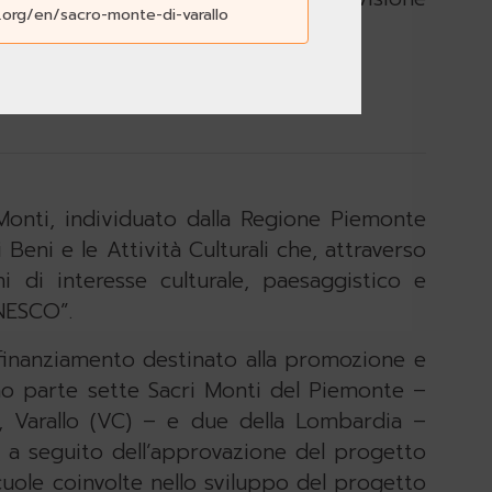
.org/en/sacro-monte-di-varallo
rso qualsiasi device.
 Monti, individuato dalla Regione Piemonte
Beni e le Attività Culturali che, attraverso
i di interesse culturale, paesaggistico e
UNESCO”.
finanziamento destinato alla promozione e
o parte sette Sacri Monti del Piemonte –
, Varallo (VC) – e due della Lombardia –
e a seguito dell’approvazione del progetto
scuole coinvolte nello sviluppo del progetto