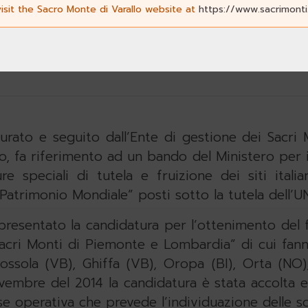
isit the Sacro Monte di Varallo website at
https://www.sacrimonti
.com), con l’obiettivo di renderli fruibili attrave
curato e seguito dall’Ente di gestione dei Sacri
o, fa riferimento ad un bando del Ministero per i 
 speciali di tutela e fruizione dei siti italian
l Patrimonio Mondiale” posti sotto la tutela dell’
resentato la candidatura per l’ottenimento del 
acri Monti di Piemonte e Lombardia” di cui fann
ssola (VB), Ghiffa (VB), Oropa (BI), Orta (NO)
vembre del 2014 la candidatura è stata accolta 
fase operativa che prevede l’individuazione delle 