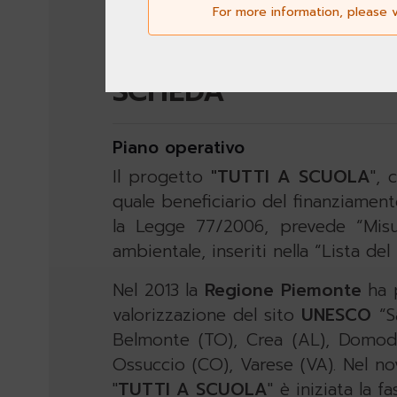
For more information, please v
social Sketchfab (www.sketchfab
SCHEDA
Piano operativo
Il progetto
"TUTTI A SCUOLA
", 
quale beneficiario del finanziament
la Legge 77/2006, prevede “Misure
ambientale, inseriti nella “Lista de
Nel 2013 la
Regione Piemonte
ha p
valorizzazione del sito
UNESCO
“S
Belmonte (TO), Crea (AL), Domodo
Ossuccio (CO), Varese (VA). Nel no
"
TUTTI A SCUOLA
" è iniziata la 