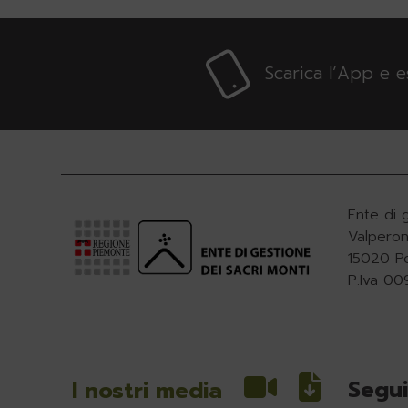
Scarica l’App e 
Ente di 
Valperon
15020 P
P.Iva 0
Segui
I nostri media