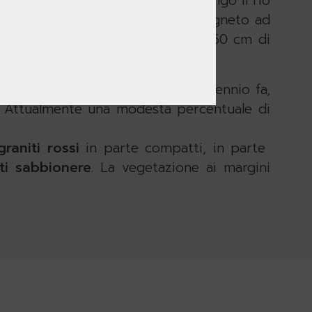
l mirtillo e la lonchite minore. Lungo il rio
tico, di frassino, una zona a castagneto ad
smunda regale, una felce di 30 - 150 cm di
nei luoghi umidi.
moniano l’uso
, fino a qualche decennio fa,
. Attualmente una modesta percentuale di
graniti rossi
in parte compatti, in parte
tti sabbionere
. La vegetazione ai margini