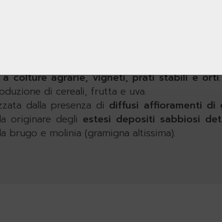
rba lucciola maggiore, e nei pendii esposti a nord i
 con
ontano
nero, con tratti di
noccioleto
selva
robinia
. Tra le specie inconsuete vi è anche l’o
nnocchia, visibile tra giugno e luglio, che cresce 
ti
alcuni terrazzamenti con muri a secco testi
e
a colture agrarie, vigneti, prati stabili e orti
duzione di cereali, frutta e uva.
izzata dalla presenza di
diffusi affioramenti di 
 da originare degli
estesi depositi sabbiosi de
a brugo e molinia (gramigna altissima).