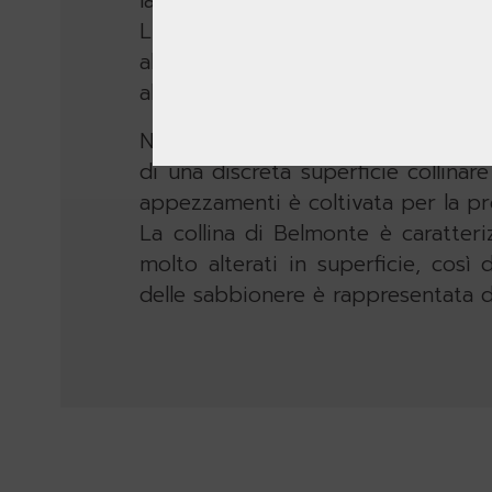
la molinia (gramigna altissima), l’e
Livesa sono presenti aree umide
alto fusto e un tratto misto con
altezza e con un’infiorescenza a pa
Nei versanti maggiormente espos
di una discreta superficie collinar
appezzamenti è coltivata per la pro
La collina di Belmonte è caratter
molto alterati in superficie, così
delle sabbionere è rappresentata d