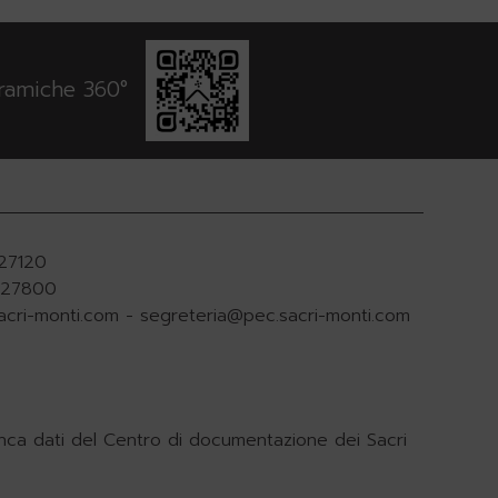
oramiche 360°
927120
.927800
acri-monti.com
-
segreteria@pec.sacri-monti.com
nca dati del Centro di documentazione dei Sacri