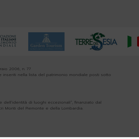
braio 2006, n. 77
e inseriti nella lista del patrimonio mondiale posti sotto
dell’identità di luoghi eccezionali”, finanziato dal
cri Monti del Piemonte e della Lombardia.