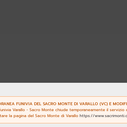
nti nell’area protetta vi sono
caprioli, volpi, 
pidotteri Ropaloceri, farfalle diurne, e tra gli anf
ni il ramarro, il biacco e la lucertola muraiola.
ANEA FUNIVIA DEL SACRO MONTE DI VARALLO (VC) E MODIFI
funivia Varallo - Sacro Monte chiude temporaneamente il servizio da
 Riserva è occupato da
boschi
, in prevalenza d
ltare la pagina del Sacro Monte di Varallo
https://www.sacrimonti.
 prevale il
frassino
maggiore. Nel
sottobosco
le