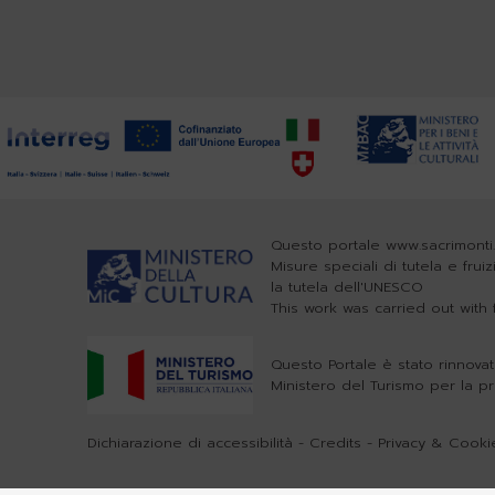
Questo portale www.sacrimonti.
Misure speciali di tutela e frui
la tutela dell'UNESCO
This work was carried out wit
Questo Portale è stato rinnovat
Ministero del Turismo per la p
Dichiarazione di accessibilità
-
Credits
-
Privacy & Cookie