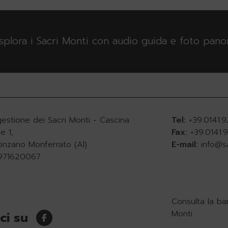
esplora i Sacri Monti con audio guida e foto pan
gestione dei Sacri Monti - Cascina
Tel:
+39.0141.
e 1,
Fax:
+39.0141
onzano Monferrato (Al)
E-mail:
info@s
0971620067
Consulta la ba
Monti
ci su