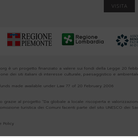
VISITA
org è un progetto finanziato a valere sui fondi della Legge 20 feb
zione dei siti italiani di interesse culturale, paesaggistico e ambiental
h funds made available under Law 77 of 20 February 2006
o grazie al progetto “Da globale a locale: riscoperta e valorizzazione 
romozione turistica dei Comuni facenti parte del sito UNESCO dei Sa
 Policy