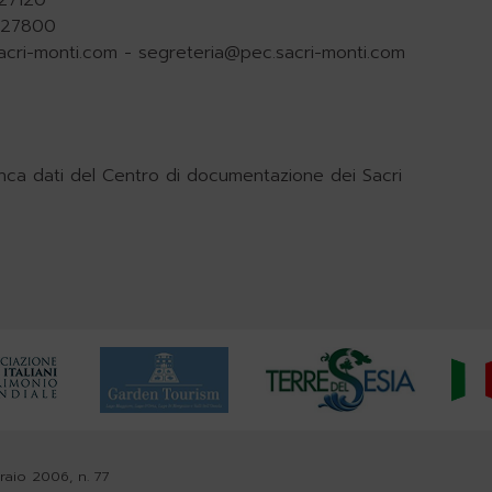
.927800
acri-monti.com
-
segreteria@pec.sacri-monti.com
nca dati del Centro di documentazione dei Sacri
braio 2006, n. 77