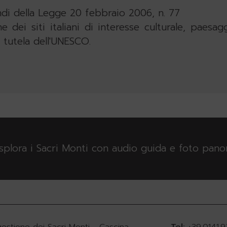
ndi della Legge 20 febbraio 2006, n. 77
e dei siti italiani di interesse culturale, paesagg
 tutela dell'UNESCO.
esplora i Sacri Monti con audio guida e foto pan
gestione dei Sacri Monti - Cascina
Tel:
+39.0141.