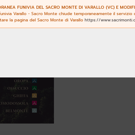
ANEA FUNIVIA DEL SACRO MONTE DI VARALLO (VC) E MODIFI
funivia Varallo - Sacro Monte chiude temporaneamente il servizio da
ltare la pagina del Sacro Monte di Varallo
https://www.sacrimonti.