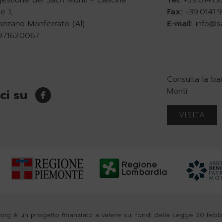
e 1,
Fax:
+39.0141
onzano Monferrato (Al)
E-mail:
info@s
0971620067
Consulta la ba
Monti
ci su
VISITA
org è un progetto finanziato a valere sui fondi della Legge 20 feb