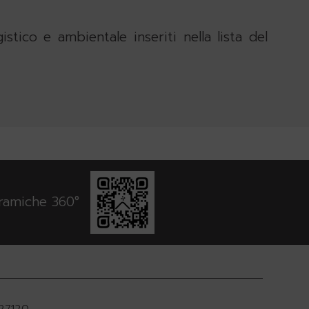
istico e ambientale inseriti nella lista del
oramiche 360°
927120