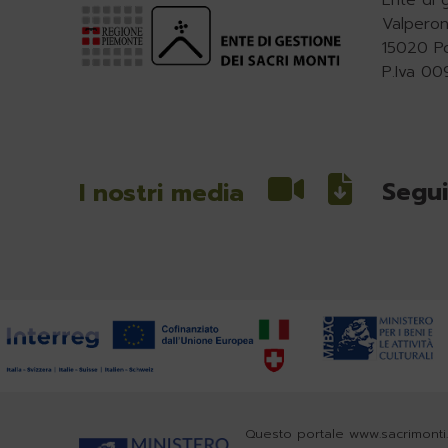
Valperon
15020 P
P.Iva 0
Segui
I nostri media
Questo portale www.sacrimonti.