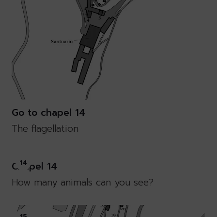
Go to chapel 14
The flagellation
14
Chapel 14
How many animals can you see?
15