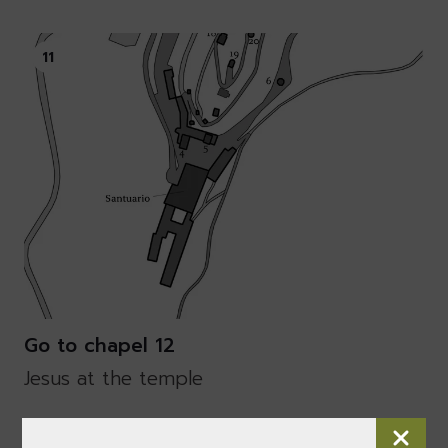
11
Go to chapel 12
Jesus at the temple