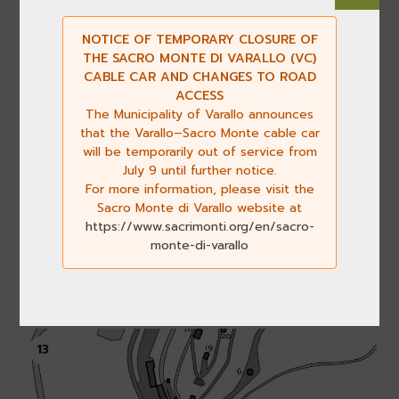
12
NOTICE OF TEMPORARY CLOSURE OF
THE SACRO MONTE DI VARALLO (VC)
CABLE CAR AND CHANGES TO ROAD
ACCESS
The Municipality of Varallo announces
that the Varallo–Sacro Monte cable car
will be temporarily out of service from
July 9 until further notice.
For more information, please visit the
Sacro Monte di Varallo website at
https://www.sacrimonti.org/en/sacro-
monte-di-varallo
Chapel 12
A strange statue
13