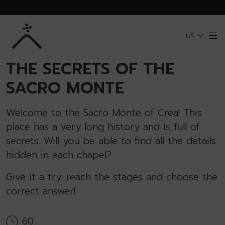
Skip to Main Content
US
Me
BACK TO SACRO MONTE OF CREA
THE SECRETS OF THE
SACRO MONTE
Welcome to the Sacro Monte of Crea! This
place has a very long history and is full of
secrets. Will you be able to find all the details
hidden in each chapel?
Give it a try: reach the stages and choose the
correct answer!
60