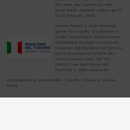
This work was carried out with
funds made available under Law 77
of 20 February 2006
Questo Portale è stato rinnovato
grazie al progetto “Da globale a
locale: riscoperta e valorizzazione
dell’identità di luoghi eccezionali”,
finanziato dal Ministero del Turismo
per la promozione turistica dei
Comuni facenti parte del sito
UNESCO dei Sacri Monti del
Piemonte e della Lombardia.
Dichiarazione di accessibilità
-
Credits
-
Privacy & Cookie
Policy