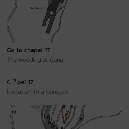
Go to chapel 17
The wedding at Cana
18
Chapel 17
Invitation to a banquet
19