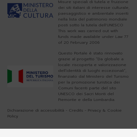
Misure speciali di tutela e fruizione
dei siti italiani di interesse culturale,
paesaggistico e ambientale inseriti
nella lista del patrimonio mondiale
posti sotto la tutela dell'UNESCO
This work was carried out with
funds made available under Law 77
of 20 February 2006
Questo Portale è stato rinnovato
grazie al progetto “Da globale a
locale: riscoperta e valorizzazione
dell’identità di luoghi eccezionali”,
finanziato dal Ministero del Turismo
per la promozione turistica dei
Comuni facenti parte del sito
UNESCO dei Sacri Monti del
Piemonte e della Lombardia.
Dichiarazione di accessibilità
-
Credits
-
Privacy & Cookie
Policy