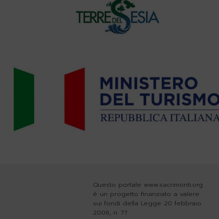
Questo portale www.sacrimonti.org
è un progetto finanziato a valere
sui fondi della Legge 20 febbraio
2006, n. 77