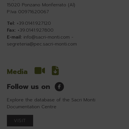
15020 Ponzano Monferrato (Al)
P.Iva 00971620067
Tel:
+39.0141.927120
Fax:
+39.0141.927800
E-mail:
info@sacri-monti.com
-
segreteria@pec.sacri-monti.com
Media
Follow us on
Explore the database of the Sacri Monti
Documentation Centre
VISIT