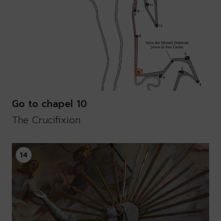
Go to chapel 10
The Crucifixion
14