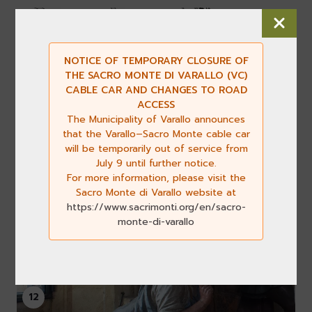
11
NOTICE OF TEMPORARY CLOSURE OF
THE SACRO MONTE DI VARALLO (VC)
CABLE CAR AND CHANGES TO ROAD
ACCESS
The Municipality of Varallo announces
that the Varallo–Sacro Monte cable car
will be temporarily out of service from
July 9 until further notice.
For more information, please visit the
Sacro Monte di Varallo website at
https://www.sacrimonti.org/en/sacro-
monte-di-varallo
Go to chapel 7
The flagellation
12