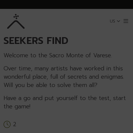
Skip to Main Content
US
Me
BACK TO SACRO MONTE OF VARESE
SEEKERS FIND
Welcome to the Sacro Monte of Varese.
Over time, many artists have worked in this
wonderful place, full of secrets and enigmas.
Will you be able to solve them all?
Have a go and put yourself to the test, start
the game!
2