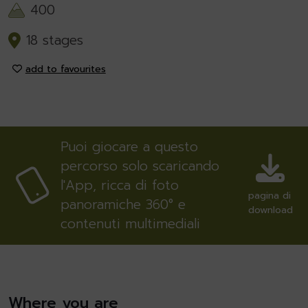
400
18 stages
add to favourites
Puoi giocare a questo
percorso solo scaricando
l'App, ricca di foto
pagina di
panoramiche 360° e
download
contenuti multimediali
Where you are