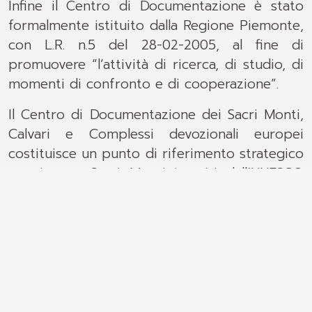
Infine il Centro di Documentazione è stato
formalmente istituito dalla Regione Piemonte,
con L.R. n.5 del 28-02-2005, al fine di
promuovere “l’attività di ricerca, di studio, di
momenti di confronto e di cooperazione”.
Il Centro di Documentazione dei Sacri Monti,
Calvari e Complessi devozionali europei
costituisce un punto di riferimento strategico
per i nove Sacri Monti inseriti dall’UNESCO
nella Lista del Patrimonio Mondiale.
Il Centro di Documentazione dispone di una
biblioteca
consultabile su appuntamento,
relativa alla recente editoria europea sui
Complessi devozionali. Ampio spazio è
riservato inoltre alla scultura.