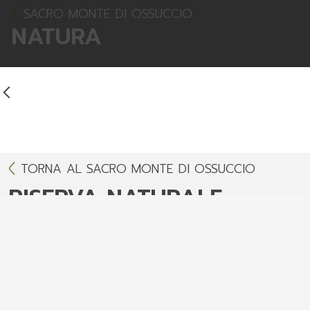
SACRO MONTE DI OSSUCCIO
NATURA
TORNA AL SACRO MONTE DI OSSUCCIO
RISERVA NATURALE
AREA PROTETTA E AMBIENTE
Altitudine
: 419 metri
Ambiente
: collina/lago
Il complesso si sviluppa su di un declivio